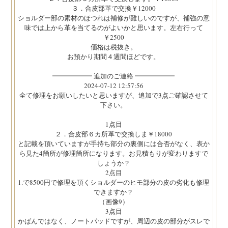
３．合皮部革で交換￥12000
ショルダー部の素材のほつれは補修が難しいのですが、補強の意
味では上から革を当てるのがよいかと思います。左右行って
￥2500
価格は税抜き。
お預かり期間４週間ほどです。
━━━━━━ 追加のご連絡 ━━━━━━
2024-07-12 12:57:56
全て修理をお願いしたいと思いますが、追加で3点ご確認させて
下さい。
1点目
２．合皮部６カ所革で交換しま￥18000
と記載を頂いていますが手持ち部分の裏側には合否がなく、表か
ら見た4箇所が修理箇所になります。お見積もりが変わりますで
しょうか？
2点目
1.で8500円で修理を頂くショルダーのヒモ部分の皮の劣化も修理
できますか？
（画像9）
3点目
かばんではなく、ノートパッドですが、周辺の皮の部分がスレで