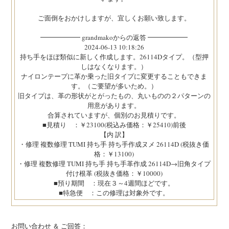
ご面倒をおかけしますが、宜しくお願い致します。
━━━━━━ grandmakoからの返答 ━━━━━━
2024-06-13 10:18:26
持ち手をほぼ類似に新しく作成します。26114Dタイプ。（型押
しはなくなります。）
ナイロンテープに革か乗った旧タイプに変更することもできま
す。（ご要望が多いため。）
旧タイプは、革の形状がとがったもの、丸いものの２パターンの
用意があります。
合算されていますが、個別のお見積りです。
■見積り ：￥23100(税込み価格：￥25410)前後
【内 訳】
・修理 複数修理 TUMI 持ち手 持ち手作成ヌメ 26114D (税抜き価
格：￥13100)
・修理 複数修理 TUMI 持ち手 持ち手革作成 26114D→旧角タイプ
付け根革 (税抜き価格：￥10000)
■預り期間 ：現在３～4週間ほどです。
■特急便 ：この修理は対象外です。
お問い合わせ ＆ ご回答：