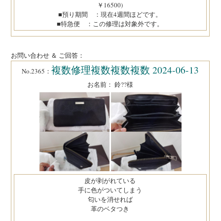
￥16500)
■預り期間 ：現在4週間ほどです。
■特急便 ：この修理は対象外です。
お問い合わせ ＆ ご回答：
複数修理複数複数複数 2024-06-13
No.2365：
お名前： 鈴??様
皮が剥がれている
手に色がついてしまう
匂いを消せれば
革のベタつき