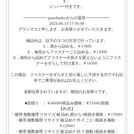
す。
ジッパー付きです。
━━━━━━ grandmakoからの返答 ━━━━━━
2024-06-15 17:56:08
グランマコと申します。お見積りさせていただきます。
袖詰めは、以下の３つの方法で行っています。
１．肩から詰める。￥17000
２．袖先からファスナーごと詰める。￥12900
３．袖先から詰めてファスナーの長さを変えないようにファス
ナーをずらして付け直す。￥16500
この場合、ファスナーをずらすと切り返しに干渉するのでそれ以
外でご希望があればお伝えください。
金額合算されていますが、個別のお見積りです。
■見積り ：￥46400(税込み価格：￥51040)前後
【内 訳】
・修理 複数修理 リサイズ 袖 詰め-肩から (税抜き価格：￥17000)
・修理 複数修理 リサイズ 袖 詰めＦ付-Ｆごと (税抜き価格：
￥12900)
・修理 複数修理 リサイズ 袖 詰めＦ付-Ｆ移動 (税抜き価格：