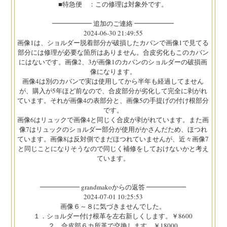
■特急便 ：この修理は対象外です。
━━━━━━ 追加のご連絡 ━━━━━━
2024-06-30 21:49:55
画像1は、ショルダー脱着部分が破損したカバンで画像1で見てる
部分には修理が必要な箇所はありません。合皮劣化もこのカバン
にはないです。画像2、3が画像1のカバンのショルダーの破損画
像になります。
画像4は別のカバンで実は使用してから半年も経過してません
が、購入が5年ほど前なので、合皮部分が劣化して完全に剥がれ
ています。それが画像4の表部分と、画像5の手提げの付け根部分
です。
画像6はリュックで画像4と同じく合皮が剥がれています。また画
像7はリュックのショルダー部分が使用がかさんだため、ほつれ
ています。画像8は反対側でまだほつれていませんが、近々画像7
と同じことになりそうなので同じく補修をしておけないかと考え
ています。
━━━━━━ grandmakoからの返答 ━━━━━━
2024-07-01 10:25:53
画像６～８に気づきませんでした。
１．ショルダー付け根革を左右新しくします。￥8600
２．合皮部６カ所革で交換します。￥18000