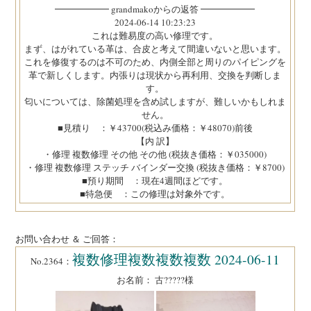
━━━━━━ grandmakoからの返答 ━━━━━━
2024-06-14 10:23:23
これは難易度の高い修理です。
まず、はがれている革は、合皮と考えて間違いないと思います。
これを修復するのは不可のため、内側全部と周りのパイピングを
革で新しくします。内張りは現状から再利用、交換を判断しま
す。
匂いについては、除菌処理を含め試しますが、難しいかもしれま
せん。
■見積り ：￥43700(税込み価格：￥48070)前後
【内 訳】
・修理 複数修理 その他 その他 (税抜き価格：￥035000)
・修理 複数修理 ステッチ バインダー交換 (税抜き価格：￥8700)
■預り期間 ：現在4週間ほどです。
■特急便 ：この修理は対象外です。
お問い合わせ ＆ ご回答：
複数修理複数複数複数 2024-06-11
No.2364：
お名前： 古?????様