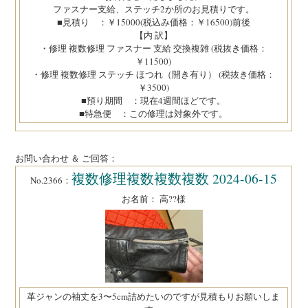
ファスナー支給、ステッチ2か所のお見積りです。
■見積り ：￥15000(税込み価格：￥16500)前後
【内 訳】
・修理 複数修理 ファスナー 支給 交換複雑 (税抜き価格：
￥11500)
・修理 複数修理 ステッチ ほつれ（開き有り） (税抜き価格：
￥3500)
■預り期間 ：現在4週間ほどです。
■特急便 ：この修理は対象外です。
お問い合わせ ＆ ご回答：
複数修理複数複数複数 2024-06-15
No.2366：
お名前： 高??様
革ジャンの袖丈を3〜5cm詰めたいのですが見積もりお願いしま