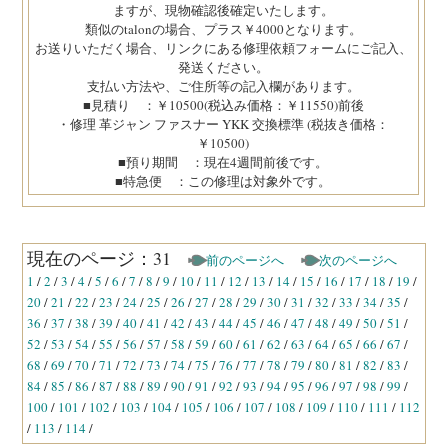
ますが、現物確認後確定いたします。
類似のtalonの場合、プラス￥4000となります。
お送りいただく場合、リンクにある修理依頼フォームにご記入、
発送ください。
支払い方法や、ご住所等の記入欄があります。
■見積り ：￥10500(税込み価格：￥11550)前後
・修理 革ジャン ファスナー YKK 交換標準 (税抜き価格：
￥10500)
■預り期間 ：現在4週間前後です。
■特急便 ：この修理は対象外です。
現在のページ：31
前のページへ
次のページへ
1
/
2
/
3
/
4
/
5
/
6
/
7
/
8
/
9
/
10
/
11
/
12
/
13
/
14
/
15
/
16
/
17
/
18
/
19
/
20
/
21
/
22
/
23
/
24
/
25
/
26
/
27
/
28
/
29
/
30
/
31
/
32
/
33
/
34
/
35
/
36
/
37
/
38
/
39
/
40
/
41
/
42
/
43
/
44
/
45
/
46
/
47
/
48
/
49
/
50
/
51
/
52
/
53
/
54
/
55
/
56
/
57
/
58
/
59
/
60
/
61
/
62
/
63
/
64
/
65
/
66
/
67
/
68
/
69
/
70
/
71
/
72
/
73
/
74
/
75
/
76
/
77
/
78
/
79
/
80
/
81
/
82
/
83
/
84
/
85
/
86
/
87
/
88
/
89
/
90
/
91
/
92
/
93
/
94
/
95
/
96
/
97
/
98
/
99
/
100
/
101
/
102
/
103
/
104
/
105
/
106
/
107
/
108
/
109
/
110
/
111
/
112
/
113
/
114
/