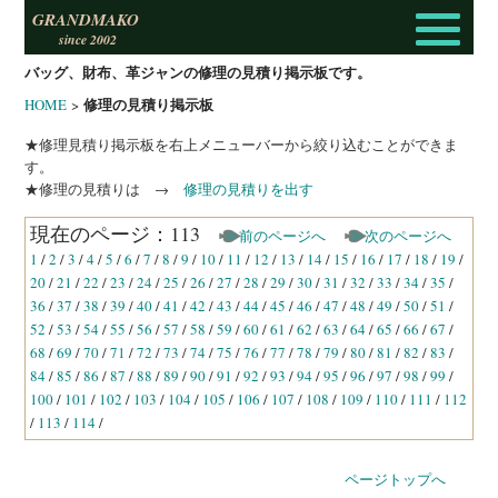
GRANDMAKO
since 2002
バッグ、財布、革ジャンの修理の見積り掲示板です。
修理の見積り掲示板
HOME
>
★修理見積り掲示板を右上メニューバーから絞り込むことができま
す。
★修理の見積りは →
修理の見積りを出す
現在のページ：113
前のページへ
次のページへ
1
/
2
/
3
/
4
/
5
/
6
/
7
/
8
/
9
/
10
/
11
/
12
/
13
/
14
/
15
/
16
/
17
/
18
/
19
/
20
/
21
/
22
/
23
/
24
/
25
/
26
/
27
/
28
/
29
/
30
/
31
/
32
/
33
/
34
/
35
/
36
/
37
/
38
/
39
/
40
/
41
/
42
/
43
/
44
/
45
/
46
/
47
/
48
/
49
/
50
/
51
/
52
/
53
/
54
/
55
/
56
/
57
/
58
/
59
/
60
/
61
/
62
/
63
/
64
/
65
/
66
/
67
/
68
/
69
/
70
/
71
/
72
/
73
/
74
/
75
/
76
/
77
/
78
/
79
/
80
/
81
/
82
/
83
/
84
/
85
/
86
/
87
/
88
/
89
/
90
/
91
/
92
/
93
/
94
/
95
/
96
/
97
/
98
/
99
/
100
/
101
/
102
/
103
/
104
/
105
/
106
/
107
/
108
/
109
/
110
/
111
/
112
/
113
/
114
/
ページトップへ