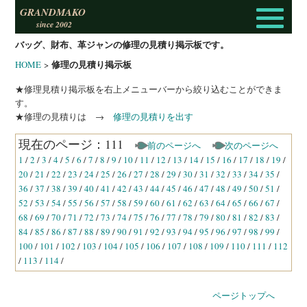
GRANDMAKO
since 2002
バッグ、財布、革ジャンの修理の見積り掲示板です。
修理の見積り掲示板
HOME
>
★修理見積り掲示板を右上メニューバーから絞り込むことができま
す。
★修理の見積りは →
修理の見積りを出す
現在のページ：111
前のページへ
次のページへ
1
/
2
/
3
/
4
/
5
/
6
/
7
/
8
/
9
/
10
/
11
/
12
/
13
/
14
/
15
/
16
/
17
/
18
/
19
/
20
/
21
/
22
/
23
/
24
/
25
/
26
/
27
/
28
/
29
/
30
/
31
/
32
/
33
/
34
/
35
/
36
/
37
/
38
/
39
/
40
/
41
/
42
/
43
/
44
/
45
/
46
/
47
/
48
/
49
/
50
/
51
/
52
/
53
/
54
/
55
/
56
/
57
/
58
/
59
/
60
/
61
/
62
/
63
/
64
/
65
/
66
/
67
/
68
/
69
/
70
/
71
/
72
/
73
/
74
/
75
/
76
/
77
/
78
/
79
/
80
/
81
/
82
/
83
/
84
/
85
/
86
/
87
/
88
/
89
/
90
/
91
/
92
/
93
/
94
/
95
/
96
/
97
/
98
/
99
/
100
/
101
/
102
/
103
/
104
/
105
/
106
/
107
/
108
/
109
/
110
/
111
/
112
/
113
/
114
/
ページトップへ