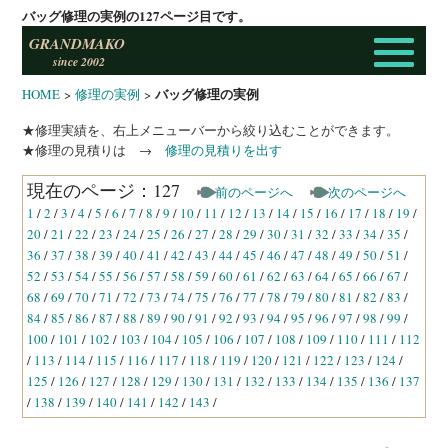
バッグ修理の実例の127ページ目です。
GRANDMAKO
since 2002
バッグ修理の実例
HOME
>
修理の実例
>
★修理実績を、右上メニューバーから絞り込むことができます。
★修理の見積りは →
修理の見積りを出す
現在のページ：127
前のページへ
次のページへ
1
/
2
/
3
/
4
/
5
/
6
/
7
/
8
/
9
/
10
/
11
/
12
/
13
/
14
/
15
/
16
/
17
/
18
/
19
/
20
/
21
/
22
/
23
/
24
/
25
/
26
/
27
/
28
/
29
/
30
/
31
/
32
/
33
/
34
/
35
/
36
/
37
/
38
/
39
/
40
/
41
/
42
/
43
/
44
/
45
/
46
/
47
/
48
/
49
/
50
/
51
/
52
/
53
/
54
/
55
/
56
/
57
/
58
/
59
/
60
/
61
/
62
/
63
/
64
/
65
/
66
/
67
/
68
/
69
/
70
/
71
/
72
/
73
/
74
/
75
/
76
/
77
/
78
/
79
/
80
/
81
/
82
/
83
/
84
/
85
/
86
/
87
/
88
/
89
/
90
/
91
/
92
/
93
/
94
/
95
/
96
/
97
/
98
/
99
/
100
/
101
/
102
/
103
/
104
/
105
/
106
/
107
/
108
/
109
/
110
/
111
/
112
/
113
/
114
/
115
/
116
/
117
/
118
/
119
/
120
/
121
/
122
/
123
/
124
/
125
/
126
/
127
/
128
/
129
/
130
/
131
/
132
/
133
/
134
/
135
/
136
/
137
/
138
/
139
/
140
/
141
/
142
/
143
/