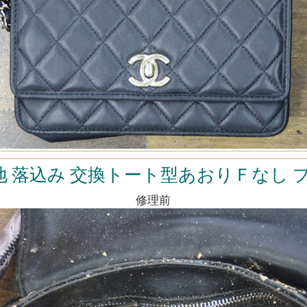
 落込み 交換トート型あおりＦなし プラダ 
修理前