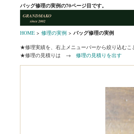
バッグ修理の実例の70ページ目です。
GRANDMAKO
since 2002
バッグ修理の実例
HOME
>
修理の実例
>
★修理実績を、右上メニューバーから絞り込むこ
★修理の見積りは →
修理の見積りを出す