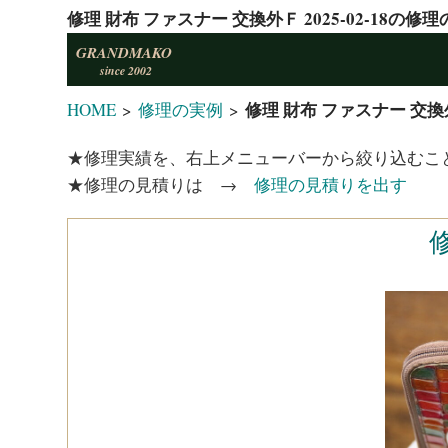
修理 財布 ファスナー 交換外Ｆ 2025-02-18の
GRANDMAKO
since 2002
修理 財布 ファスナー 交換外
HOME
>
修理の実例
>
★修理実績を、右上メニューバーから絞り込むこ
★修理の見積りは →
修理の見積りを出す
修