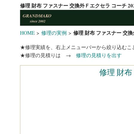
修理 財布 ファスナー 交換外Ｆエクセラ コーチ 202
GRANDMAKO
since 2002
修理 財布 ファスナー 交換外
HOME
>
修理の実例
>
★修理実績を、右上メニューバーから絞り込むこ
★修理の見積りは →
修理の見積りを出す
修理 財布