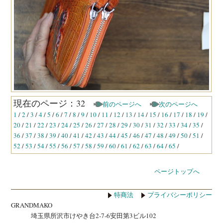
現在のページ：32
前のページへ
次のページへ
1
/
2
/
3
/
4
/
5
/
6
/
7
/
8
/
9
/
10
/
11
/
12
/
13
/
14
/
15
/
16
/
17
/
18
/
19
/
20
/
21
/
22
/
23
/
24
/
25
/
26
/
27
/
28
/
29
/
30
/
31
/
32
/
33
/
34
/
35
/
36
/
37
/
38
/
39
/
40
/
41
/
42
/
43
/
44
/
45
/
46
/
47
/
48
/
49
/
50
/
51
/
52
/
53
/
54
/
55
/
56
/
57
/
58
/
59
/
60
/
61
/
62
/
63
/
64
/
65
/
ページトップへ
特商法
プライバシーポリシー
GRANDMAKO
埼玉県所沢市けやき台2-7-6安田第3ビル102