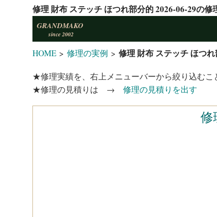
修理 財布 ステッチ ほつれ部分的 2026-06-29
GRANDMAKO
since 2002
修理 財布 ステッチ ほつれ部
HOME
>
修理の実例
>
★修理実績を、右上メニューバーから絞り込むこ
★修理の見積りは →
修理の見積りを出す
修